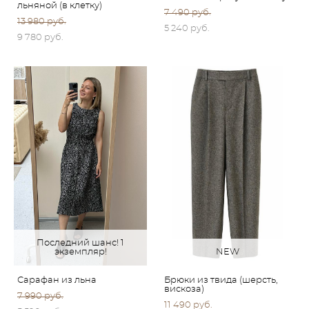
льняной (в клетку)
7 490 pуб.
13 980 pуб.
5 240 pуб.
9 780 pуб.
Последний шанс! 1
экземпляр!
NEW
Сарафан из льна
Брюки из твида (шерсть,
вискоза)
7 990 pуб.
11 490 pуб.