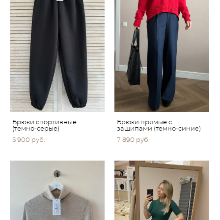
Брюки спортивные
Брюки прямые с
(темно-серые)
защипами (темно-синие)
5 900 pуб.
7 890 pуб.