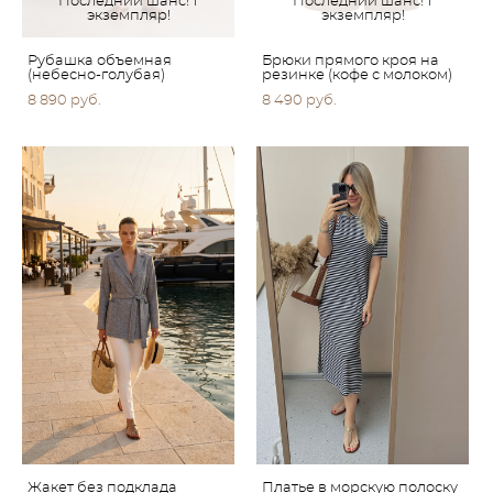
Последний шанс! 1
Последний шанс! 1
экземпляр!
экземпляр!
Рубашка объемная
Брюки прямого кроя на
(небесно-голубая)
резинке (кофе с молоком)
8 890 pуб.
8 490 pуб.
Жакет без подклада
Платье в морскую полоску